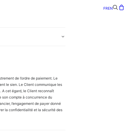
FR
EN
strement de l’ordre de paiement. Le
ement le sien. Le Client communique les
. A cet égard, le Client reconnaît
de son compte à concurrence du
nancier, l’engagement de payer donné
la confidentialité et la sécurité des