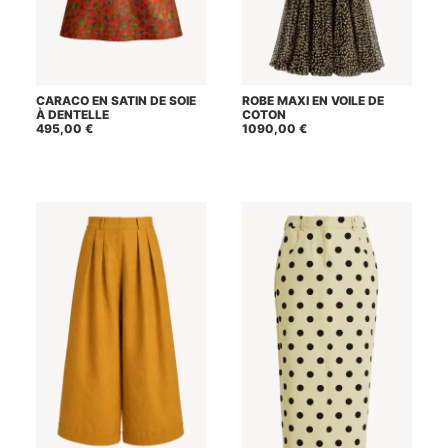
Ce
Ce
CARACO EN SATIN DE SOIE
ROBE MAXI EN VOILE DE
CHOIX DES OPTIONS
CHOIX DES OPTIONS
produit
produit
À DENTELLE
COTON
a
a
495,00
€
1090,00
€
plusieurs
plusieurs
variations.
variations.
Les
Les
options
options
peuvent
peuvent
être
être
choisies
choisies
sur
sur
la
la
page
page
du
du
produit
produit