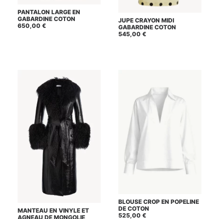
Ce
PANTALON LARGE EN
CHOIX DES OPTIONS
produit
Ce
GABARDINE COTON
JUPE CRAYON MIDI
a
CHOIX DES OPTIONS
produit
650,00
€
GABARDINE COTON
plusieurs
a
545,00
€
variations.
plusieurs
Les
variations.
options
Les
peuvent
options
être
peuvent
choisies
être
sur
choisies
la
sur
page
la
du
page
produit
du
produit
Ce
BLOUSE CROP EN POPELINE
CHOIX DES OPTIONS
produit
Ce
DE COTON
MANTEAU EN VINYLE ET
a
CHOIX DES OPTIONS
produit
525,00
€
AGNEAU DE MONGOLIE