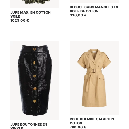
Ce
BLOUSE SANS MANCHES EN
CHOIX DES OPTIONS
produit
Ce
VOILE DE COTON
JUPE MAXI EN COTTON
a
CHOIX DES OPTIONS
produit
330,00
€
VOILE
plusieurs
a
1025,00
€
variations.
plusieurs
Les
variations.
options
Les
peuvent
options
être
peuvent
choisies
être
sur
choisies
la
sur
page
la
du
page
produit
du
produit
Ce
ROBE CHEMISE SAFARI EN
CHOIX DES OPTIONS
produit
Ce
COTON
JUPE BOUTONNÉE EN
a
CHOIX DES OPTIONS
produit
780,00
€
VINYLE