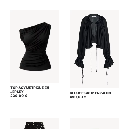
Ce
TOP ASYMÉTRIQUE EN
CHOIX DES OPTIONS
produit
Ce
JERSEY
BLOUSE CROP EN SATIN
a
CHOIX DES OPTIONS
produit
230,00
€
490,00
€
plusieurs
a
variations.
plusieurs
Les
variations.
options
Les
peuvent
options
être
peuvent
choisies
être
sur