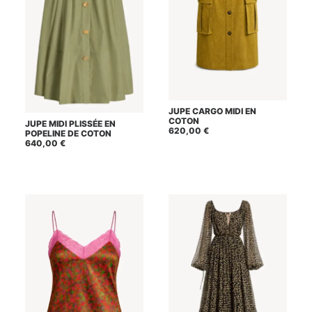
Ce
JUPE CARGO MIDI EN
CHOIX DES OPTIONS
produit
Ce
COTON
JUPE MIDI PLISSÉE EN
a
CHOIX DES OPTIONS
produit
620,00
€
POPELINE DE COTON
plusieurs
a
640,00
€
variations.
plusieurs
Les
variations.
options
Les
peuvent
options
être
peuvent
choisies
être
sur
choisies
la
sur
page
la
du
page
produit
du
produit