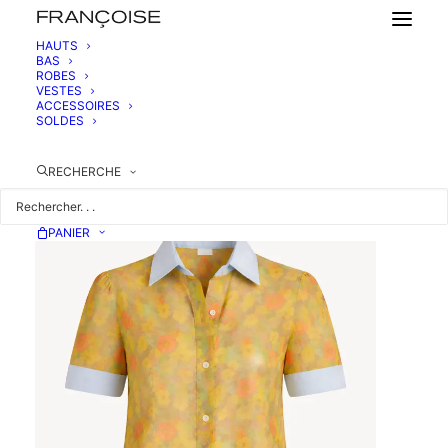
HAUTS
BAS
ROBES
CHEMISE EN SOIE À MANCHES COURTES
VESTES
560,00
€
ACCESSOIRES
SOLDES
RECHERCHE
PANIER