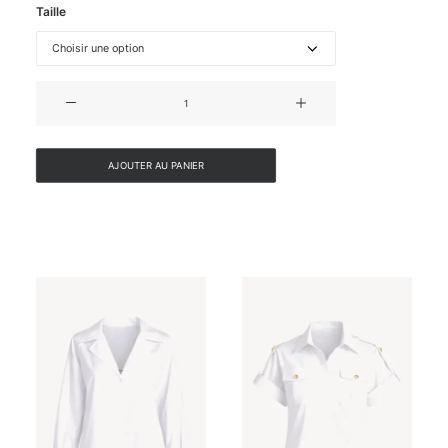
Taille
quantité
de
CHEMISE
EN
AJOUTER AU PANIER
SOIE
À
MANCHES
COURTES