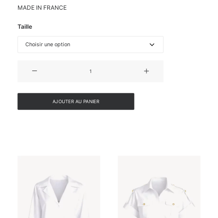
MADE IN FRANCE
Taille
quantité
de
TOP
ASYMÉTRIQUE
AJOUTER AU PANIER
EN
JERSEY