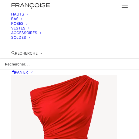
HAUTS
BAS
ROBES
TOP ASYMÉTRIQUE EN JERSEY
VESTES
230,00
€
ACCESSOIRES
SOLDES
RECHERCHE
PANIER