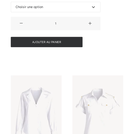
quantité
de
VESTE
EN
AJOUTER AU PANIER
LAINE
ET
AGNEAU
DE
MONGOLIE