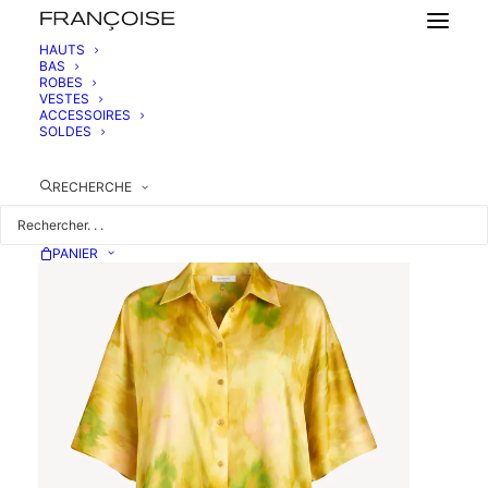
HAUTS
BAS
ROBES
CHEMISE MANCHES COURTES EN SOIE
VESTES
520,00
€
ACCESSOIRES
SOLDES
RECHERCHE
PANIER