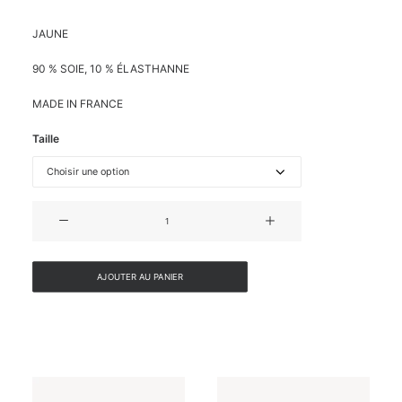
JAUNE
90 % SOIE, 10 % ÉLASTHANNE
MADE IN FRANCE
Taille
quantité
de
CHEMISE
MANCHES
AJOUTER AU PANIER
COURTES
EN
SOIE