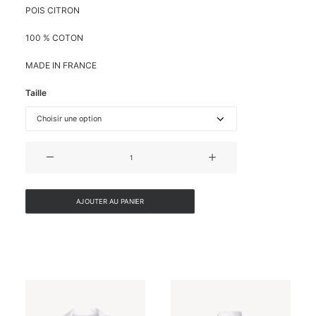
POIS CITRON
100 % COTON
MADE IN FRANCE
Taille
quantité
de
JUPE
CRAYON
AJOUTER AU PANIER
MIDI
GABARDINE
COTON