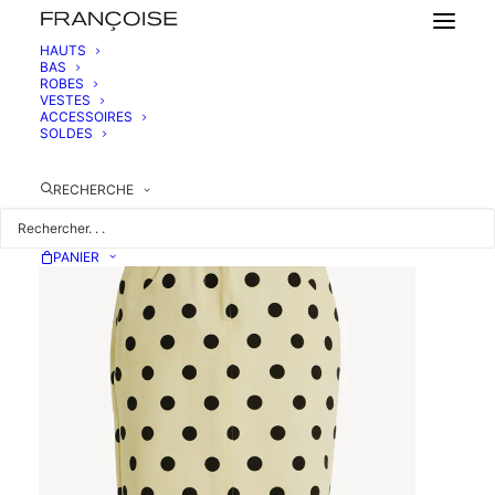
HAUTS
BAS
ROBES
JUPE CRAYON MIDI GABARDINE COTON
VESTES
545,00
€
ACCESSOIRES
SOLDES
RECHERCHE
PANIER