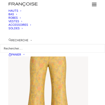
HAUTS
BAS
ROBES
PANTALON ÉVASÉ EN SOIE
VESTES
530,00
€
ACCESSOIRES
SOLDES
RECHERCHE
PANIER