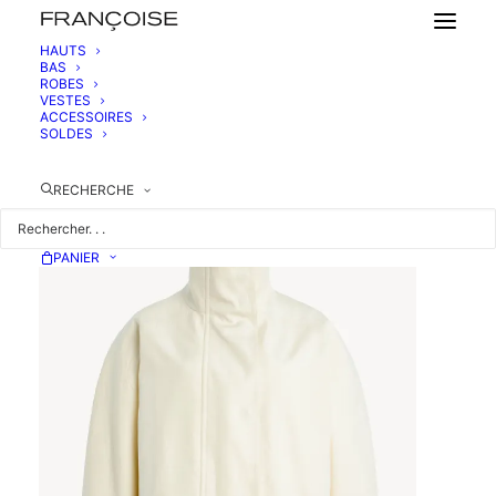
HAUTS
BAS
ROBES
VESTE CEINTURÉE EN COTON
VESTES
1190,00
€
ACCESSOIRES
SOLDES
RECHERCHE
PANIER